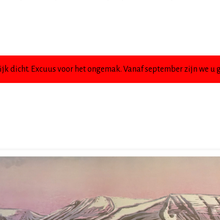
jk dicht. Excuus voor het ongemak. Vanaf september zijn we u g