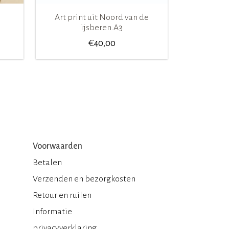
Art print uit Noord van de
ijsberen.A3
€
40,00
Voorwaarden
Betalen
Verzenden en bezorgkosten
Retour en ruilen
Informatie
privacyverklaring