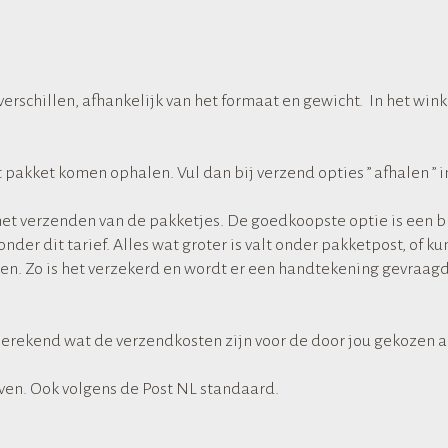
erschillen, afhankelijk van het formaat en gewicht. In het w
pakket komen ophalen. Vul dan bij verzend opties ” afhalen ” i
het verzenden van de pakketjes. De goedkoopste optie is een b
nder dit tarief. Alles wat groter is valt onder pakketpost, of k
n. Zo is het verzekerd en wordt er een handtekening gevraagd v
rekend wat de verzendkosten zijn voor de door jou gekozen ar
en. Ook volgens de Post NL standaard.