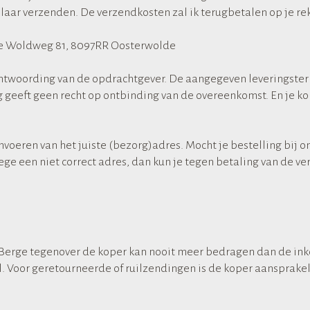
laar verzenden. De verzendkosten zal ik terugbetalen op je 
te Woldweg 81, 8097RR Oosterwolde
twoording van de opdrachtgever. De aangegeven leveringstermij
 geeft geen recht op ontbinding van de overeenkomst. En je ko
 invoeren van het juiste (bezorg)adres. Mocht je bestelling bij
ge een niet correct adres, dan kun je tegen betaling van de v
Berge tegenover de koper kan nooit meer bedragen dan de ink
al. Voor geretourneerde of ruilzendingen is de koper aansprakel