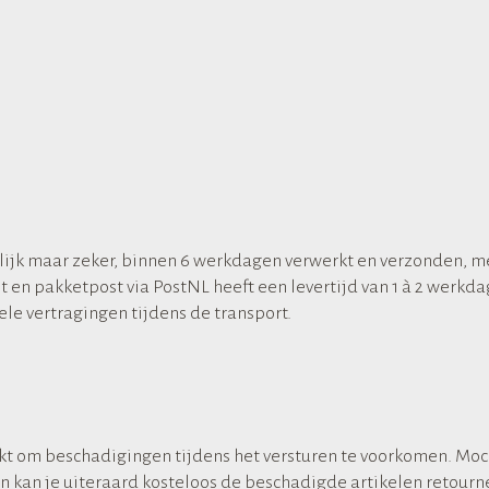
lijk maar zeker, binnen 6 werkdagen verwerkt en verzonden, m
 en pakketpost via PostNL heeft een levertijd van 1 à 2 werkda
ele vertragingen tijdens de transport.
akt om beschadigingen tijdens het versturen te voorkomen. Moc
an kan je uiteraard kosteloos de beschadigde artikelen retour