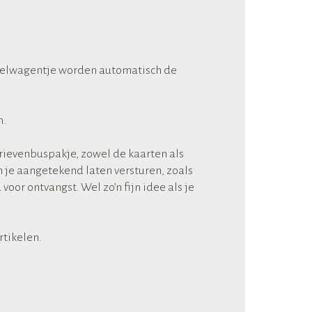
inkelwagentje worden automatisch de
n.
rievenbuspakje, zowel de kaarten als
un je aangetekend laten versturen, zoals
oor ontvangst. Wel zo’n fijn idee als je
tikelen.