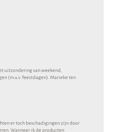
et uitzondering van weekend,
gen (m.u.v. feestdagen). Marieke ten
hten er toch beschadigingen zijn door
neren. Wanneer ik de producten