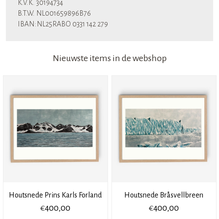
K.V.K. 30194734
B.T.W. NL001659896B76
IBAN:NL25RABO 0331 142 279
Nieuwste items in de webshop
Houtsnede Prins Karls Forland
Houtsnede Bråsvellbreen
€
€
400,00
400,00