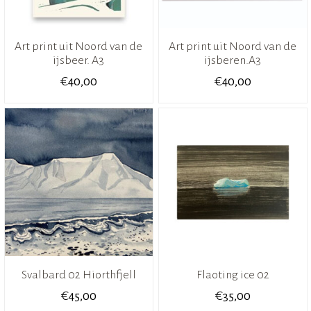
Art print uit Noord van de
Art print uit Noord van de
ijsbeer. A3
ijsberen.A3
€
€
40,00
40,00
Svalbard 02 Hiorthfjell
Flaoting ice 02
€
€
45,00
35,00