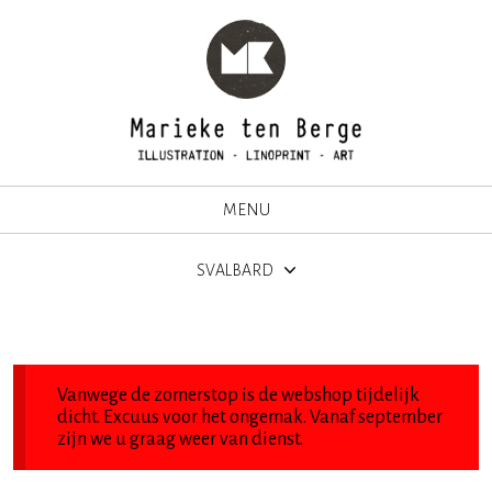
MENU
SVALBARD
Vanwege de zomerstop is de webshop tijdelijk
dicht. Excuus voor het ongemak. Vanaf september
zijn we u graag weer van dienst.