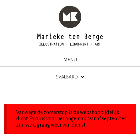
MENU
SVALBARD
Vanwege de zomerstop is de webshop tijdelijk
dicht. Excuus voor het ongemak. Vanaf september
zijn we u graag weer van dienst.