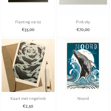
Flaoting ice 02
Pink sky
€
€
35,00
70,00
Kaart met ringelrob
Noord
€
2,50