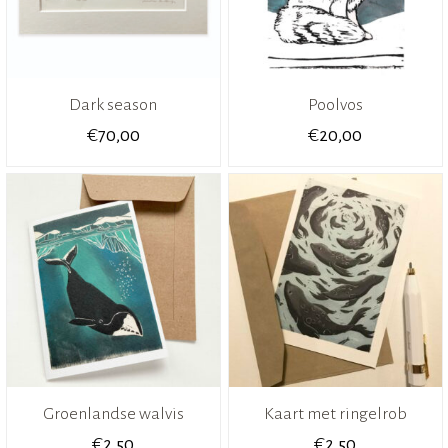
Dark season
Poolvos
€
€
70,00
20,00
Groenlandse walvis
Kaart met ringelrob
€
€
2,50
2,50