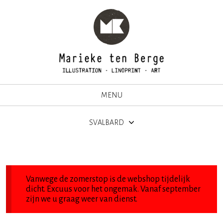
MENU
SVALBARD
Vanwege de zomerstop is de webshop tijdelijk
dicht. Excuus voor het ongemak. Vanaf september
zijn we u graag weer van dienst.