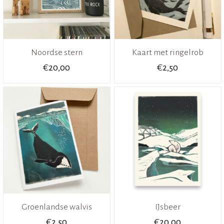
Noordse stern
Kaart met ringelrob
€
€
20,00
2,50
Groenlandse walvis
IJsbeer
€
€
2,50
20,00