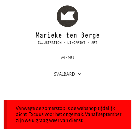
MENU
SVALBARD
Vanwege de zomerstop is de webshop tijdelijk
dicht. Excuus voor het ongemak. Vanaf september
zijn we u graag weer van dienst.