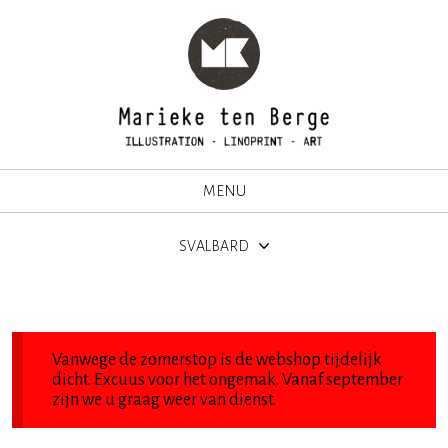
MENU
SVALBARD
Vanwege de zomerstop is de webshop tijdelijk
dicht. Excuus voor het ongemak. Vanaf september
zijn we u graag weer van dienst.