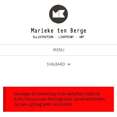
MENU
SVALBARD
Vanwege de zomerstop is de webshop tijdelijk
dicht. Excuus voor het ongemak. Vanaf september
zijn we u graag weer van dienst.