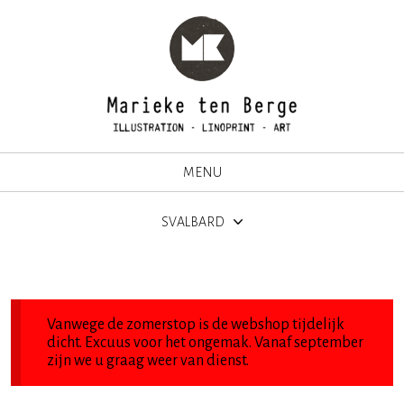
MENU
SVALBARD
Vanwege de zomerstop is de webshop tijdelijk
dicht. Excuus voor het ongemak. Vanaf september
zijn we u graag weer van dienst.