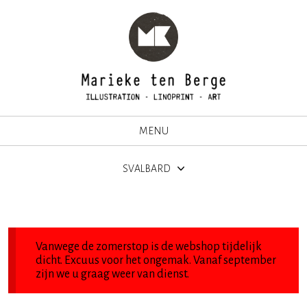
MENU
SVALBARD
Vanwege de zomerstop is de webshop tijdelijk
dicht. Excuus voor het ongemak. Vanaf september
zijn we u graag weer van dienst.