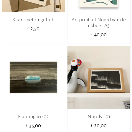
Kaart met ringelrob
Art print uit Noord van de
ijsbeer. A3
€
2,50
€
40,00
Flaoting ice 02
Nordlys 01
€
€
35,00
20,00