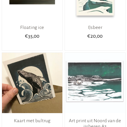
Floating ice
IJsbeer
€
€
35,00
20,00
Kaart met bultrug
Art print uit Noord van de
ijsberen.A3