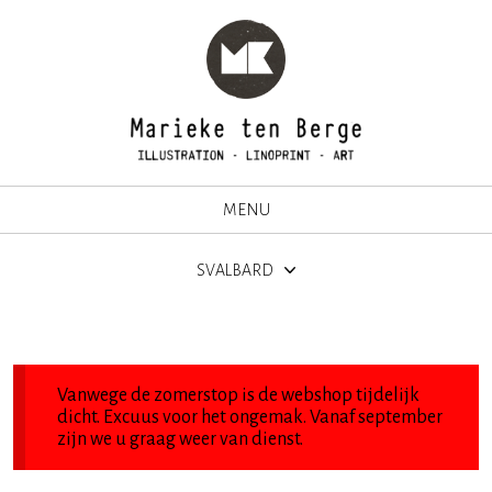
MENU
SVALBARD
Vanwege de zomerstop is de webshop tijdelijk
dicht. Excuus voor het ongemak. Vanaf september
zijn we u graag weer van dienst.