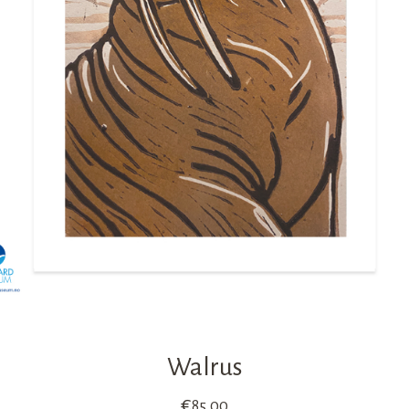
Walrus
€
85,00