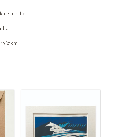
rking met het
udio.
 15/21cm