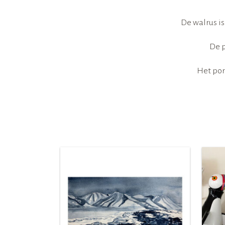
De walrus is
De p
Het por