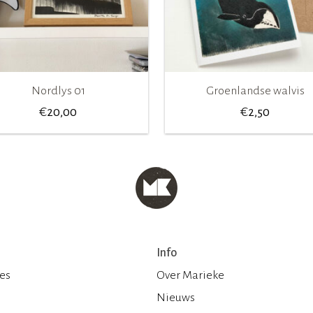
Nordlys 01
Groenlandse walvis
€
€
20,00
2,50
Info
ies
Over Marieke
Nieuws