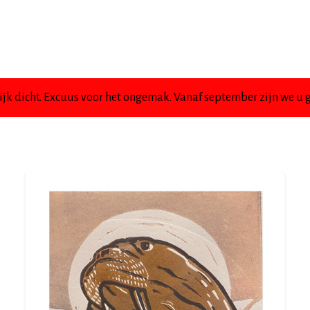
jk dicht. Excuus voor het ongemak. Vanaf september zijn we u g