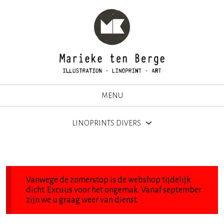
MENU
LINOPRINTS DIVERS
Vanwege de zomerstop is de webshop tijdelijk
dicht. Excuus voor het ongemak. Vanaf september
zijn we u graag weer van dienst.