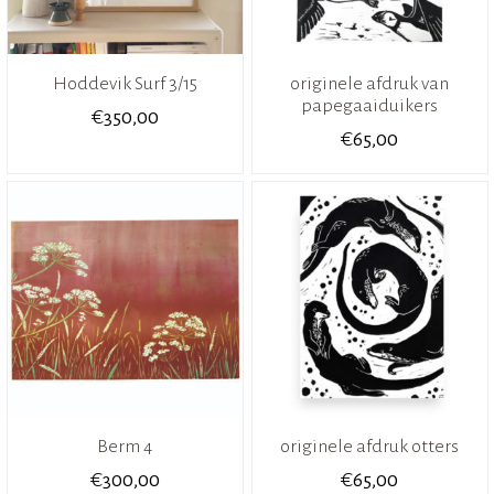
Hoddevik Surf 3/15
originele afdruk van
papegaaiduikers
€
350,00
€
65,00
Berm 4
originele afdruk otters
€
€
300,00
65,00