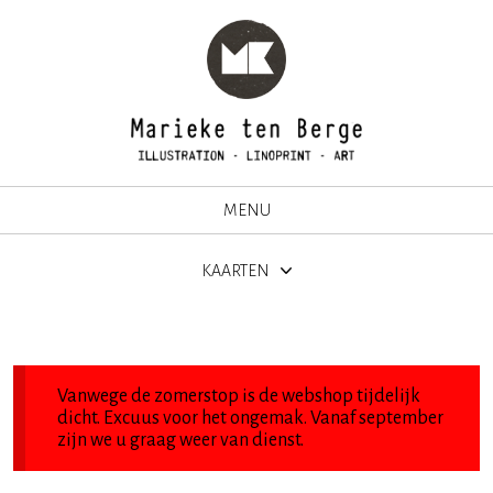
MENU
KAARTEN
Vanwege de zomerstop is de webshop tijdelijk
dicht. Excuus voor het ongemak. Vanaf september
zijn we u graag weer van dienst.