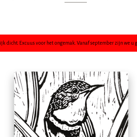
jk dicht. Excuus voor het ongemak. Vanaf september zijn we u g