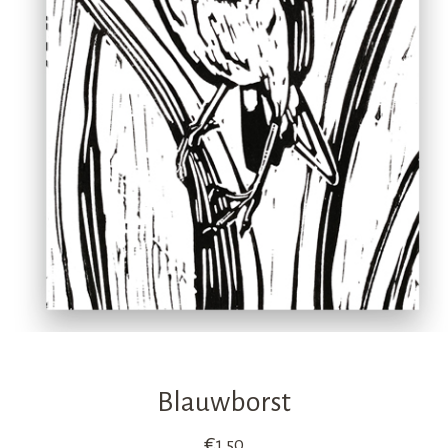
Blauwborst
€
1,50