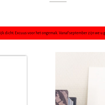
jk dicht. Excuus voor het ongemak. Vanaf september zijn we u g