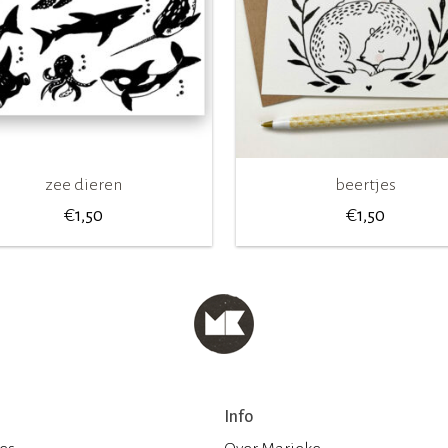
zee dieren
beertjes
€
€
1,50
1,50
Info