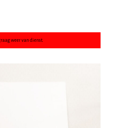
raag weer van dienst.