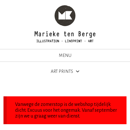
MENU
ART PRINTS
Vanwege de zomerstop is de webshop tijdelijk
dicht. Excuus voor het ongemak. Vanaf september
zijn we u graag weer van dienst.