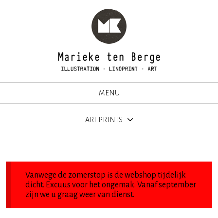
MENU
ART PRINTS
Vanwege de zomerstop is de webshop tijdelijk
dicht. Excuus voor het ongemak. Vanaf september
zijn we u graag weer van dienst.