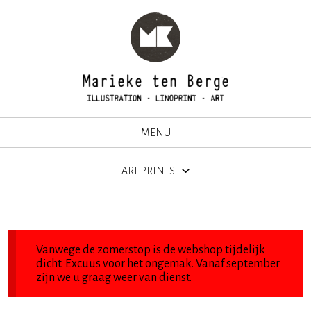
MENU
ART PRINTS
Vanwege de zomerstop is de webshop tijdelijk
dicht. Excuus voor het ongemak. Vanaf september
zijn we u graag weer van dienst.