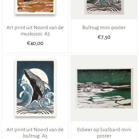
Art print uit Noord van de
Bultrug mini poster
muskusos. A3
€
7,50
€
40,00
Art print uit Noord van de
IJsbeer op Svalbard mini
bultrug. A3
poster