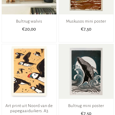
Bultrug walvis
Muskusos mini poster
€
€
20,00
7,50
Art print uit Noord van de
Bultrug mini poster
papegaaiduikers. A3
€
7,50