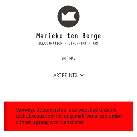
MENU
ART PRINTS
Vanwege de zomerstop is de webshop tijdelijk
dicht. Excuus voor het ongemak. Vanaf september
zijn we u graag weer van dienst.