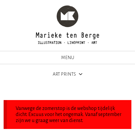
MENU
ART PRINTS
Vanwege de zomerstop is de webshop tijdelijk
dicht. Excuus voor het ongemak. Vanaf september
zijn we u graag weer van dienst.