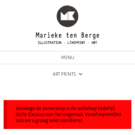
MENU
ART PRINTS
Vanwege de zomerstop is de webshop tijdelijk
dicht. Excuus voor het ongemak. Vanaf september
zijn we u graag weer van dienst.