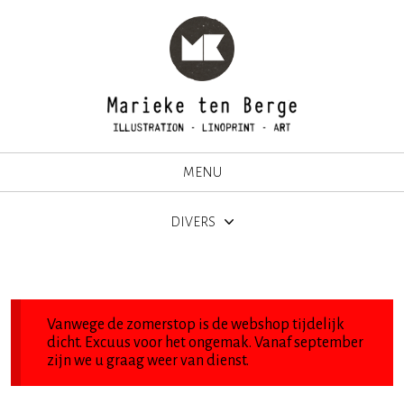
MENU
DIVERS
Vanwege de zomerstop is de webshop tijdelijk
dicht. Excuus voor het ongemak. Vanaf september
zijn we u graag weer van dienst.