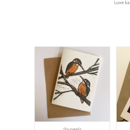
Luxe ka
IJsvogels