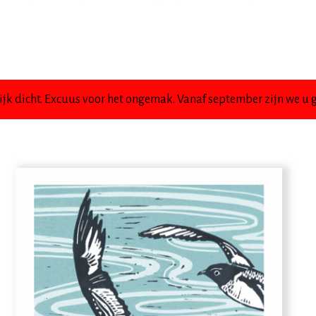
jk dicht. Excuus voor het ongemak. Vanaf september zijn we u g