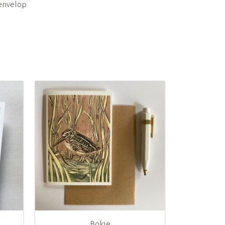
envelop.
Bokje