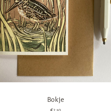
Bokje
€
2,50