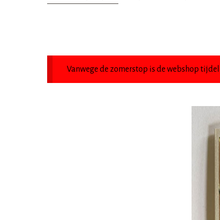
Vanwege de zomerstop is de webshop tijdeli