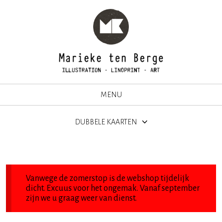
MENU
DUBBELE KAARTEN
Vanwege de zomerstop is de webshop tijdelijk
dicht. Excuus voor het ongemak. Vanaf september
zijn we u graag weer van dienst.