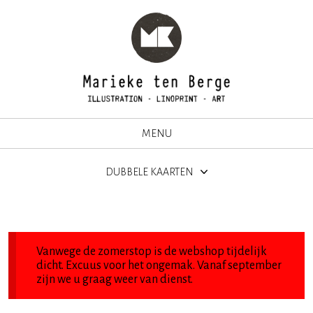
MENU
DUBBELE KAARTEN
Vanwege de zomerstop is de webshop tijdelijk
dicht. Excuus voor het ongemak. Vanaf september
zijn we u graag weer van dienst.