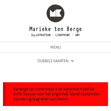
MENU
DUBBELE KAARTEN
Vanwege de zomerstop is de webshop tijdelijk
dicht. Excuus voor het ongemak. Vanaf september
zijn we u graag weer van dienst.