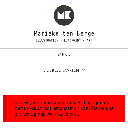
MENU
DUBBELE KAARTEN
Vanwege de zomerstop is de webshop tijdelijk
dicht. Excuus voor het ongemak. Vanaf september
zijn we u graag weer van dienst.