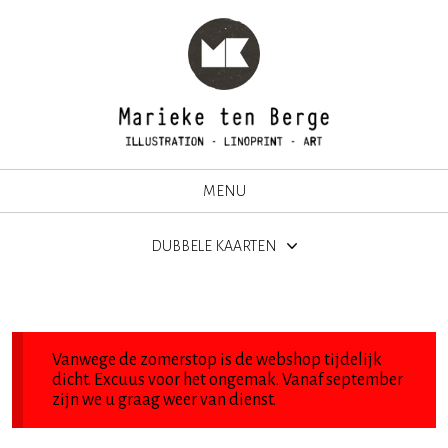
MENU
DUBBELE KAARTEN
Vanwege de zomerstop is de webshop tijdelijk
dicht. Excuus voor het ongemak. Vanaf september
zijn we u graag weer van dienst.