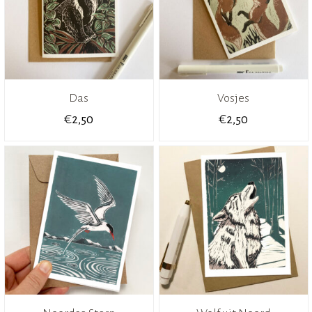
Das
Vosjes
€
€
2,50
2,50