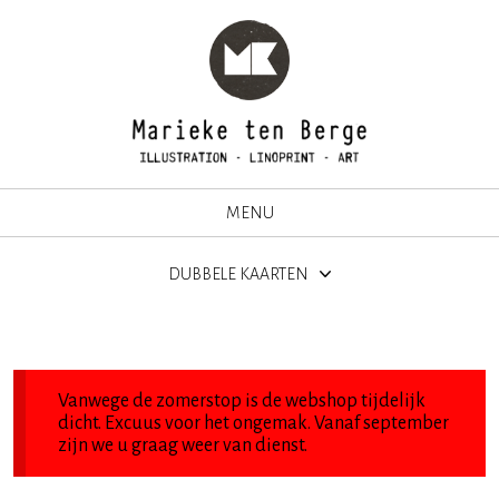
MENU
DUBBELE KAARTEN
Vanwege de zomerstop is de webshop tijdelijk
dicht. Excuus voor het ongemak. Vanaf september
zijn we u graag weer van dienst.