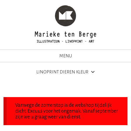
MENU
LINOPRINT DIEREN KLEUR
Vanwege de zomerstop is de webshop tijdelijk
dicht. Excuus voor het ongemak. Vanaf september
zijn we u graag weer van dienst.