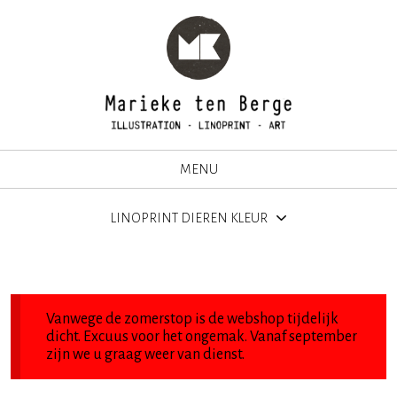
MENU
LINOPRINT DIEREN KLEUR
Vanwege de zomerstop is de webshop tijdelijk
dicht. Excuus voor het ongemak. Vanaf september
zijn we u graag weer van dienst.