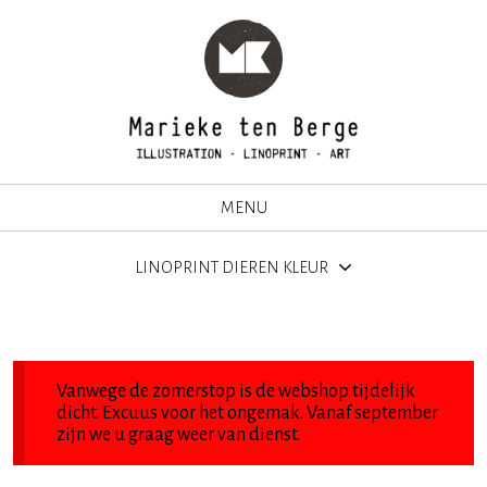
MENU
LINOPRINT DIEREN KLEUR
Vanwege de zomerstop is de webshop tijdelijk
dicht. Excuus voor het ongemak. Vanaf september
zijn we u graag weer van dienst.