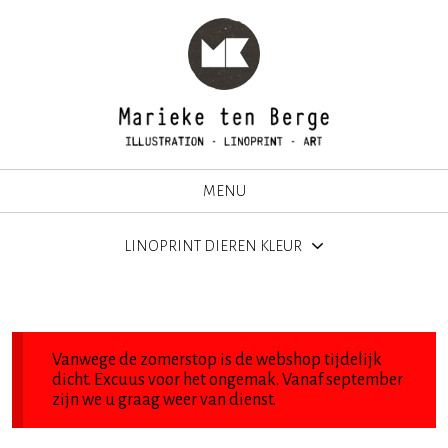
MENU
LINOPRINT DIEREN KLEUR
Vanwege de zomerstop is de webshop tijdelijk
dicht. Excuus voor het ongemak. Vanaf september
zijn we u graag weer van dienst.