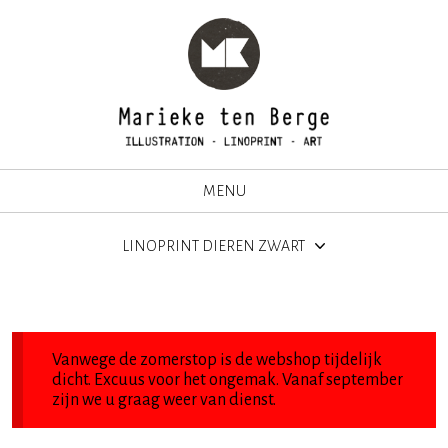
MENU
LINOPRINT DIEREN ZWART
Vanwege de zomerstop is de webshop tijdelijk
dicht. Excuus voor het ongemak. Vanaf september
zijn we u graag weer van dienst.