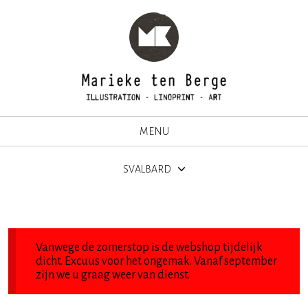
MENU
SVALBARD
Vanwege de zomerstop is de webshop tijdelijk
dicht. Excuus voor het ongemak. Vanaf september
zijn we u graag weer van dienst.