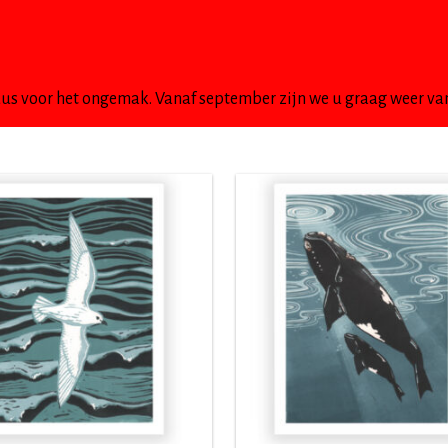
IE
KALENDER
ETSEN
KAARTEN
DIVERS
uus voor het ongemak. Vanaf september zijn we u graag weer van