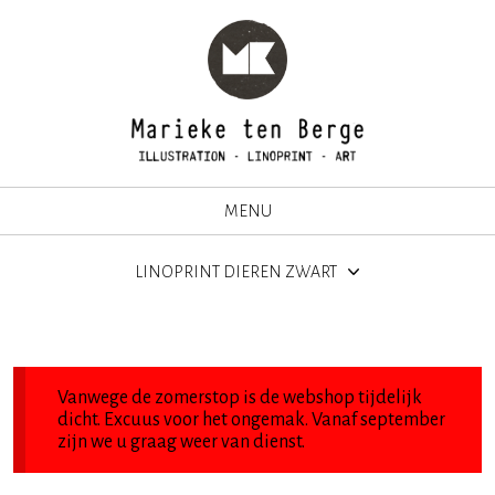
MENU
LINOPRINT DIEREN ZWART
Vanwege de zomerstop is de webshop tijdelijk
dicht. Excuus voor het ongemak. Vanaf september
zijn we u graag weer van dienst.