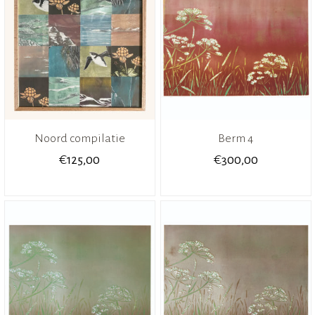
Noord compilatie
Berm 4
€
€
125,00
300,00