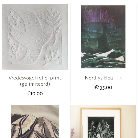
Vredesvogel reliëf print
Nordlys kleur 1-4
(gelimiteerd)
€
135,00
€
10,00