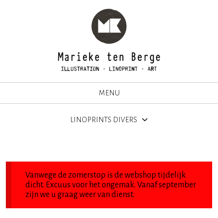
MENU
LINOPRINTS DIVERS
Vanwege de zomerstop is de webshop tijdelijk
dicht. Excuus voor het ongemak. Vanaf september
zijn we u graag weer van dienst.