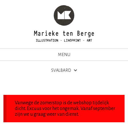
MENU
SVALBARD
Vanwege de zomerstop is de webshop tijdelijk
dicht. Excuus voor het ongemak. Vanaf september
zijn we u graag weer van dienst.