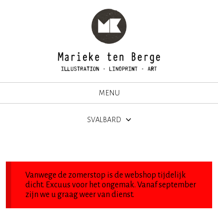
MENU
SVALBARD
Vanwege de zomerstop is de webshop tijdelijk
dicht. Excuus voor het ongemak. Vanaf september
zijn we u graag weer van dienst.