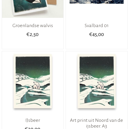
Groenlandse walvis
Svalbard 01
€
€
2,50
45,00
IJsbeer
Art print uit Noord van de
ijsbeer. A3
€