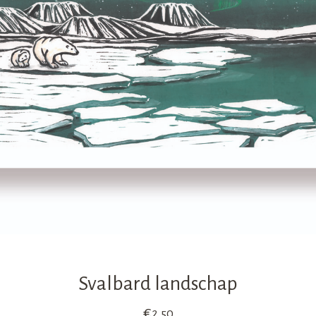
Svalbard landschap
€
2,50