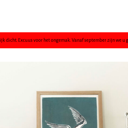
jk dicht. Excuus voor het ongemak. Vanaf september zijn we u g