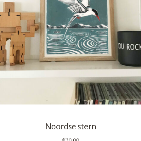
Noordse stern
€
20,00