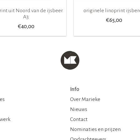
rint uit Noord van de ijsbeer.
originele linoprint ijsbe
A3
€
65,00
€
40,00
Info
ies
Over Marieke
Nieuws
 werk
Contact
Nominaties en prijzen
Opdrachtgevers