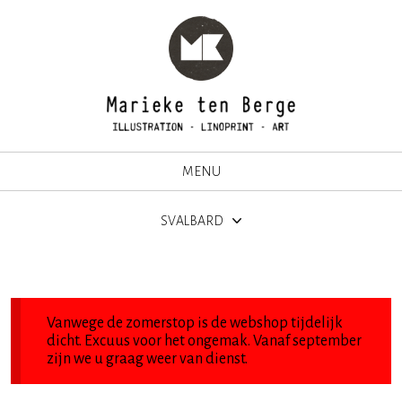
MENU
SVALBARD
Vanwege de zomerstop is de webshop tijdelijk
dicht. Excuus voor het ongemak. Vanaf september
zijn we u graag weer van dienst.