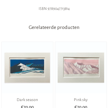
ISBN 9789047713814
Gerelateerde producten
Dark season
Pink sky
€
€
70,00
70,00