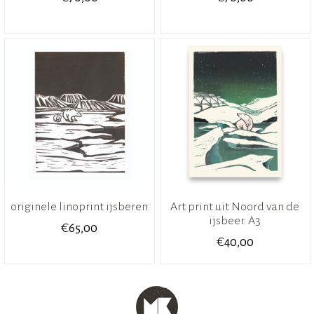
originele linoprint ijsberen
Art print uit Noord van de
ijsbeer. A3
€
65,00
€
40,00