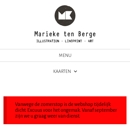
MENU
KAARTEN
Vanwege de zomerstop is de webshop tijdelijk
dicht. Excuus voor het ongemak. Vanaf september
zijn we u graag weer van dienst.