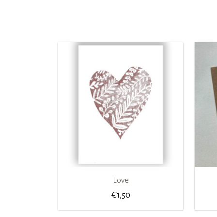
Love
€
1,50