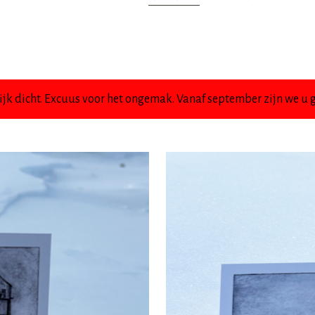
jk dicht. Excuus voor het ongemak. Vanaf september zijn we u g