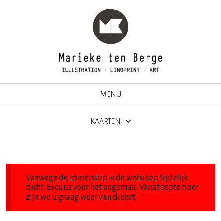
MENU
KAARTEN
Vanwege de zomerstop is de webshop tijdelijk
dicht. Excuus voor het ongemak. Vanaf september
zijn we u graag weer van dienst.